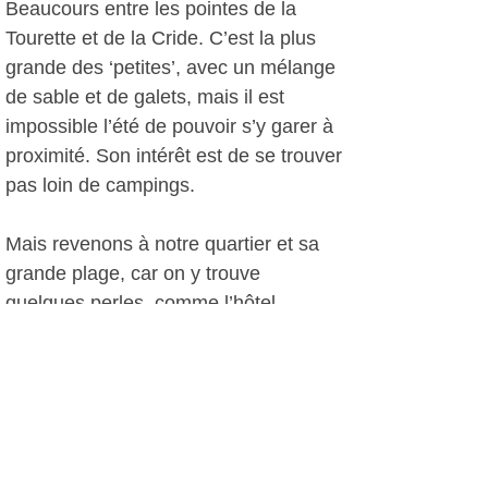
Beaucours entre les pointes de la
Tourette et de la Cride. C’est la plus
grande des ‘petites’, avec un mélange
de sable et de galets, mais il est
impossible l’été de pouvoir s’y garer à
proximité. Son intérêt est de se trouver
pas loin de campings.
Mais revenons à notre quartier et sa
grande plage, car on y trouve
quelques perles, comme l’hôtel-
restaurant du Mas de la Frigoulette.
Longtemps tenu par un sanaryen, il
est choyé par les amateurs de
plongée, car situé à mi-chemin du port
et de la plage de Portissol. Ses
indéniables atouts sont sa terrasse