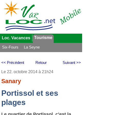
Tourisme
Loc. Vacances
Six-Fours
La Seyne
<< Précédent
Retour
Suivant >>
Le 22. octobre 2014 à 21h24
Sanary
Portissol et ses
plages
Le quartier de Portissol, c’est la