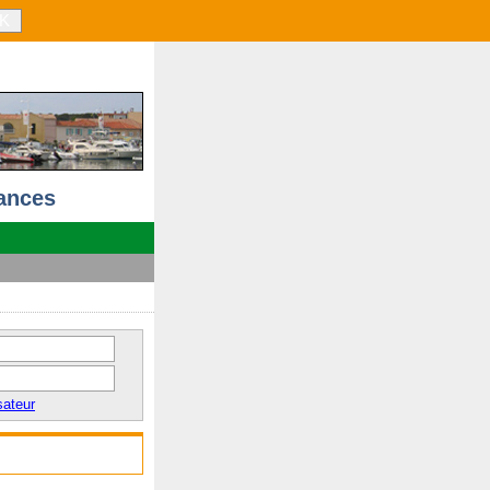
K
ances
sateur