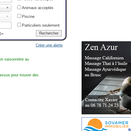
Animaux acceptés
Piscine
Particuliers seulement
6+
Créer une alerte
ion saisonnière au
dessus pour trouver des