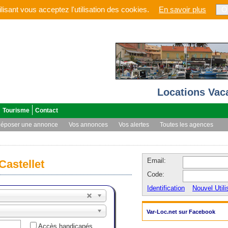
lisant vous acceptez l'utilisation des cookies.
En savoir plus
O
Locations Vac
Tourisme
Contact
époser une annonce
Vos annonces
Vos alertes
Toutes les agences
Email:
Castellet
Code:
Identification
Nouvel Utili
Var-Loc.net sur Facebook
Accès handicapés