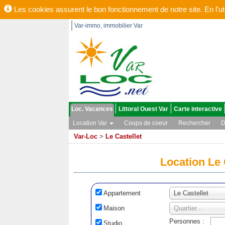
Les cookies assurent le bon fonctionnement de notre site. En l'uti
Var-immo, immobilier Var
Loc. Vacances
Littoral Ouest Var
Carte interactive
Location Var
Coups de coeur
Rechercher
D
Var-Loc
>
Le Castellet
Location Le 
Appartement
Le Castellet
Maison
Quartier...
Personnes :
Studio