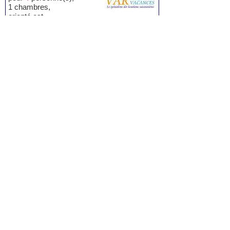
1 chambres,
orienté est,
Prix:
590 à 850 euros / semaine
Voir la fiche
Appartement T2 à La Seyne - Les
Sablettes
2 pièces, de 33 m² environ,
pour
4
personne(s),
1 chambres,