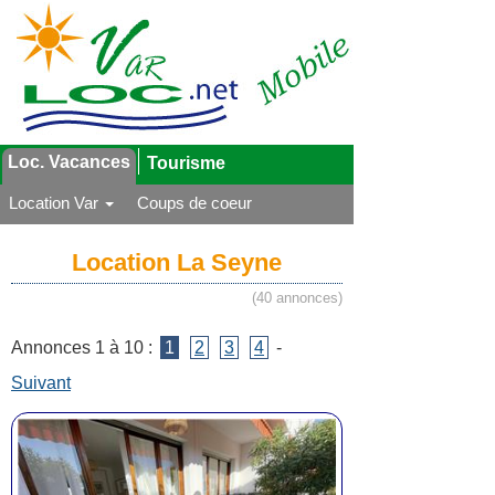
Loc. Vacances
Tourisme
Location Var
Coups de coeur
Location La Seyne
(40 annonces)
Annonces 1 à 10 :
1
2
3
4
-
Suivant