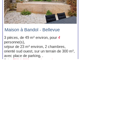
Maison à Bandol - Bellevue
3 pièces, de 49 m² environ, pour
4
personne(s),
séjour de 23 m² environ, 2 chambres,
orienté sud ouest, sur un terrain de 300 m²,
avec place de parking, .
Prix:
500 à 800 euros / semaine
Voir la fiche
Location Vacances Bandol Bellevue
(1)
Location Villa, Maison Bandol Bellevue
(1)
Mentions légales
|
Liens