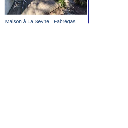
Maison à La Seyne - Fabrégas
3 pièces, de 50 m² environ,
pour
6
personne(s),
2 chambres,
Prix:
650 à 1.200 euros /
semaine
Voir la fiche
Location Vacances La Seyne Fabrégas
(2)
Location Villa, Maison La Seyne
Fabrégas
(2)
Mentions légales
|
Liens
Sfn Media Sarl, 421 avenue des Charmettes,
83140 LE BRUSC.