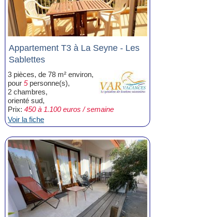
Appartement T3 à La Seyne - Les
Sablettes
3 pièces, de 78 m² environ,
pour
5
personne(s),
2 chambres,
orienté sud,
Prix:
450 à 1.100 euros / semaine
Voir la fiche