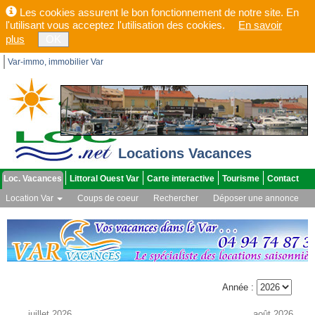
Les cookies assurent le bon fonctionnement de notre site. En
l'utilisant vous acceptez l'utilisation des cookies.
En savoir
plus
OK
Var-immo, immobilier Var
Locations Vacances
Loc. Vacances
Littoral Ouest Var
Carte interactive
Tourisme
Contact
Location Var
Coups de coeur
Rechercher
Déposer une annonce
Vos annonces
Vos alertes
Toutes les agences
Année :
juillet 2026
août 2026