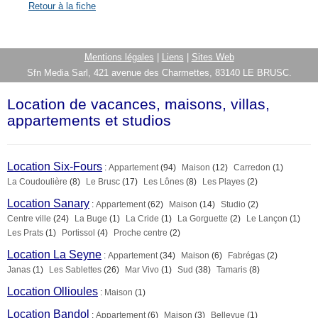
Retour à la fiche
Mentions légales
|
Liens
|
Sites Web
Sfn Media Sarl, 421 avenue des Charmettes, 83140 LE BRUSC.
Location de vacances, maisons, villas,
appartements et studios
Location Six-Fours
:
Appartement
(94)
Maison
(12)
Carredon
(1)
La Coudoulière
(8)
Le Brusc
(17)
Les Lônes
(8)
Les Playes
(2)
Location Sanary
:
Appartement
(62)
Maison
(14)
Studio
(2)
Centre ville
(24)
La Buge
(1)
La Cride
(1)
La Gorguette
(2)
Le Lançon
(1)
Les Prats
(1)
Portissol
(4)
Proche centre
(2)
Location La Seyne
:
Appartement
(34)
Maison
(6)
Fabrégas
(2)
Janas
(1)
Les Sablettes
(26)
Mar Vivo
(1)
Sud
(38)
Tamaris
(8)
Location Ollioules
:
Maison
(1)
Location Bandol
:
Appartement
(6)
Maison
(3)
Bellevue
(1)