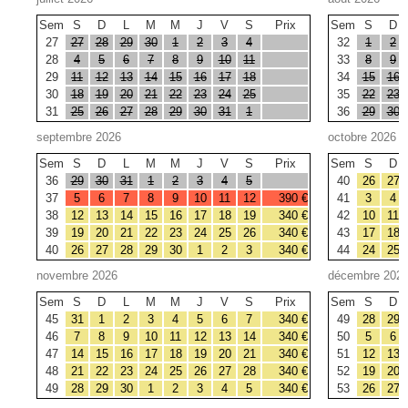
Sem
S
D
L
M
M
J
V
S
Prix
Sem
S
D
27
27
28
29
30
1
2
3
4
32
1
2
28
4
5
6
7
8
9
10
11
33
8
9
29
11
12
13
14
15
16
17
18
34
15
16
30
18
19
20
21
22
23
24
25
35
22
23
31
25
26
27
28
29
30
31
1
36
29
30
septembre 2026
octobre 2026
Sem
S
D
L
M
M
J
V
S
Prix
Sem
S
D
36
29
30
31
1
2
3
4
5
40
26
27
37
5
6
7
8
9
10
11
12
390 €
41
3
4
38
12
13
14
15
16
17
18
19
340 €
42
10
11
39
19
20
21
22
23
24
25
26
340 €
43
17
18
40
26
27
28
29
30
1
2
3
340 €
44
24
25
novembre 2026
décembre 202
Sem
S
D
L
M
M
J
V
S
Prix
Sem
S
D
45
31
1
2
3
4
5
6
7
340 €
49
28
29
46
7
8
9
10
11
12
13
14
340 €
50
5
6
47
14
15
16
17
18
19
20
21
340 €
51
12
13
48
21
22
23
24
25
26
27
28
340 €
52
19
20
49
28
29
30
1
2
3
4
5
340 €
53
26
27