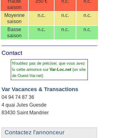
Haute
350 €
n.c.
n.c.
saison
Moyenne
n.c.
n.c.
n.c.
saison
Basse
n.c.
n.c.
n.c.
saison
Contact
N'oubliez pas de préciser, que vous avez
lu cette annonce sur
Var-Loc.net
(un site
de Ouest-Var.net)
Var Vacances & Transactions
04 94 74 87 36
4 quai Jules Guesde
83430 Saint Mandrier
Contactez l'annonceur