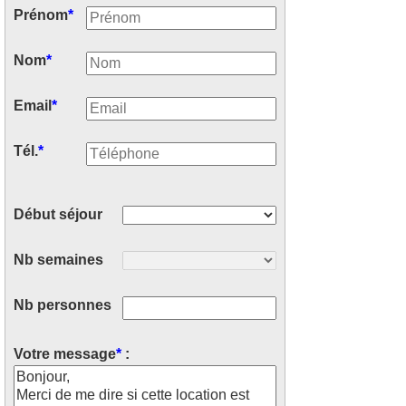
Prénom
*
Nom
*
Email
*
Tél.
*
Début séjour
Nb semaines
Nb personnes
Votre message
*
: