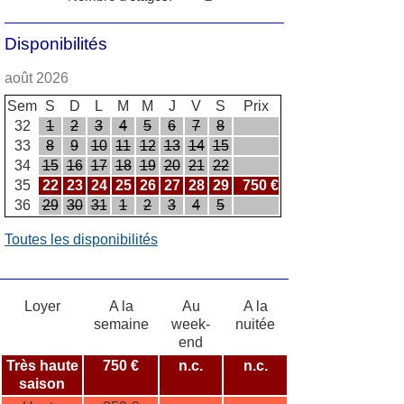
Disponibilités
août 2026
Sem
S
D
L
M
M
J
V
S
Prix
32
1
2
3
4
5
6
7
8
33
8
9
10
11
12
13
14
15
34
15
16
17
18
19
20
21
22
35
22
23
24
25
26
27
28
29
750 €
36
29
30
31
1
2
3
4
5
Toutes les disponibilités
Loyer
A la
Au
A la
semaine
week-
nuitée
end
Très haute
750 €
n.c.
n.c.
saison