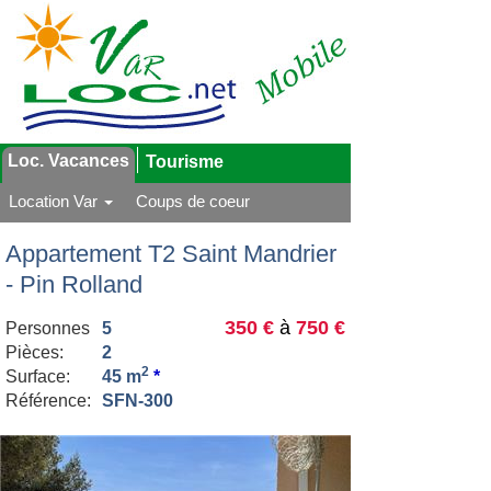
Loc. Vacances
Tourisme
Location Var
Coups de coeur
Appartement T2 Saint Mandrier
- Pin Rolland
350 €
à
750 €
Personnes
5
Pièces:
2
2
Surface:
45 m
*
Référence:
SFN-300