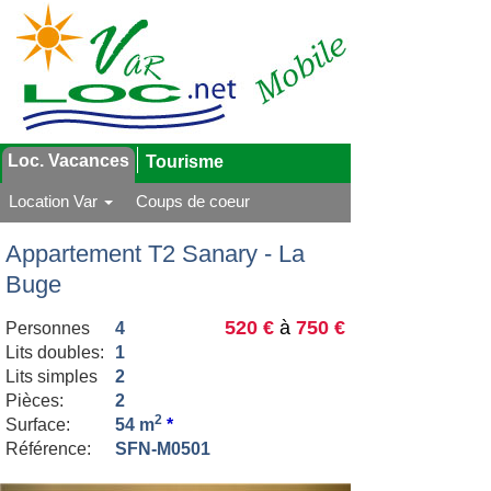
Loc. Vacances
Tourisme
Location Var
Coups de coeur
Appartement T2 Sanary - La
Buge
520 €
à
750 €
Personnes
4
Lits doubles:
1
Lits simples
2
Pièces:
2
2
Surface:
54 m
*
Référence:
SFN-M0501