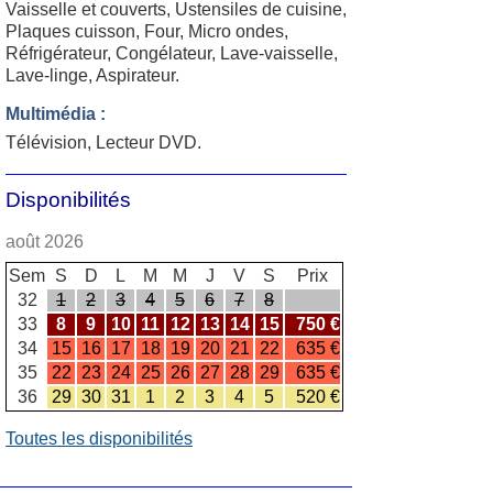
Vaisselle et couverts, Ustensiles de cuisine,
Plaques cuisson, Four, Micro ondes,
Réfrigérateur, Congélateur, Lave-vaisselle,
Lave-linge, Aspirateur.
Multimédia :
Télévision, Lecteur DVD.
Disponibilités
août 2026
Sem
S
D
L
M
M
J
V
S
Prix
32
1
2
3
4
5
6
7
8
33
8
9
10
11
12
13
14
15
750 €
34
15
16
17
18
19
20
21
22
635 €
35
22
23
24
25
26
27
28
29
635 €
36
29
30
31
1
2
3
4
5
520 €
Toutes les disponibilités