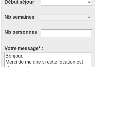
Début séjour
Nb semaines
Nb personnes
Votre message
*
:
Saisissez le code ci-dessus