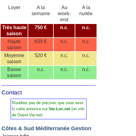
Loyer
A la
Au
A la
semaine
week-
nuitée
end
Très haute
750 €
n.c.
n.c.
saison
Haute
635 €
n.c.
n.c.
saison
Moyenne
520 €
n.c.
n.c.
saison
Basse
n.c.
n.c.
n.c.
saison
Contact
N'oubliez pas de préciser, que vous avez
lu cette annonce sur
Var-Loc.net
(un site
de Ouest-Var.net)
Côtes & Sud Méditerranée Gestion