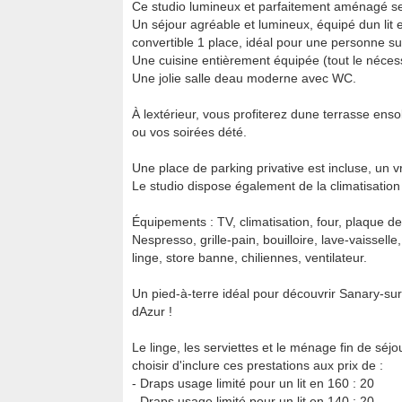
Ce studio lumineux et parfaitement aménagé s
Un séjour agréable et lumineux, équipé dun li
convertible 1 place, idéal pour une personne s
Une cuisine entièrement équipée (tout le néces
Une jolie salle deau moderne avec WC.
À lextérieur, vous profiterez dune terrasse enso
ou vos soirées dété.
Une place de parking privative est incluse, un v
Le studio dispose également de la climatisation
Équipements : TV, climatisation, four, plaque de 
Nespresso, grille-pain, bouilloire, lave-vaisselle,
linge, store banne, chiliennes, ventilateur.
Un pied-à-terre idéal pour découvrir Sanary-sur
dAzur !
Le linge, les serviettes et le ménage fin de séj
choisir d'inclure ces prestations aux prix de :
- Draps usage limité pour un lit en 160 : 20 
- Draps usage limité pour un lit en 140 : 20 