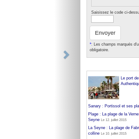
Saisissez le code ci-dess
Envoyer
*
: Les champs marqués d'un
obligatoire.
Tourisme Ouest Var
Le port de
Authentiq
Sanary : Portissol et ses pl
Plage : La plage de la Verne,
Seyne
Le 12. juillet 2015
La Seyne : La plage de Fabre
colline
Le 10. juillet 2015