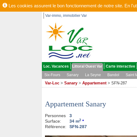
Les cookies assurent le bon fonctionnement de notre site. En l'uti
Var-immo, immobilier Var
Loc. Vacances
Littoral Ouest Var
Carte interactive
Six-Fours
Sanary
La Seyne
Bandol
Saint 
Var-Loc
>
Sanary
>
Appartement
>
SFN-287
Appartement Sanary
Personnes
3
2
Surface:
34 m
*
Référence:
SFN-287