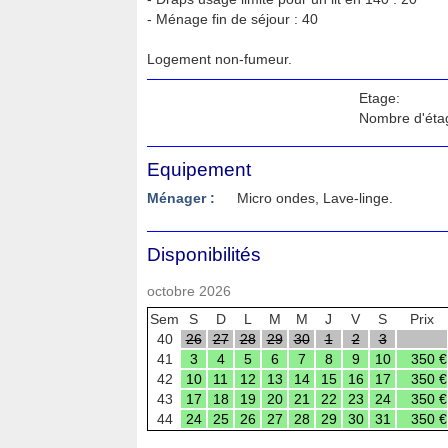
- Ménage fin de séjour : 40 
Logement non-fumeur.
Etage:
Nombre d'éta
Equipement
Ménager :
Micro ondes, Lave-linge.
Disponibilités
octobre 2026
Sem
S
D
L
M
M
J
V
S
Prix
40
26
27
28
29
30
1
2
3
41
3
4
5
6
7
8
9
10
350 €
42
10
11
12
13
14
15
16
17
350 €
43
17
18
19
20
21
22
23
24
350 €
44
24
25
26
27
28
29
30
31
350 €