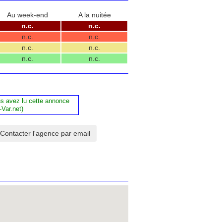
Au week-end
A la nuitée
n.c.
n.c.
n.c.
n.c.
n.c.
n.c.
n.c.
n.c.
us avez lu cette annonce
-Var.net)