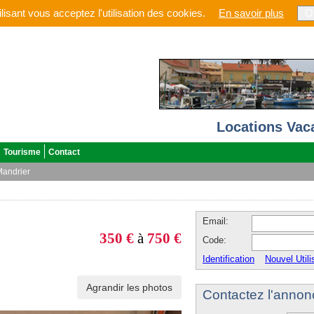
lisant vous acceptez l'utilisation des cookies.
En savoir plus
O
Locations Vac
Tourisme
Contact
Mandrier
Email:
350 €
à
750 €
Code:
Identification
Nouvel Utili
Agrandir les photos
Contactez l'annon