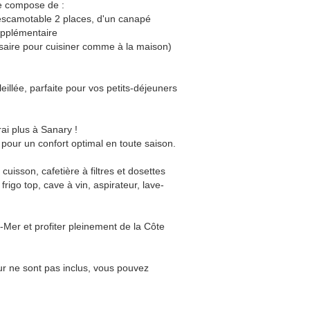
e compose de :
t escamotable 2 places, d'un canapé
upplémentaire
saire pour cuisiner comme à la maison)
leillée, parfaite pour vos petits-déjeuners
rai plus à Sanary !
 pour un confort optimal en toute saison.
cuisson, cafetière à filtres et dosettes
 frigo top, cave à vin, aspirateur, lave-
-Mer et profiter pleinement de la Côte
our ne sont pas inclus, vous pouvez