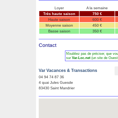
Loyer
A la semaine
Très haute saison
750 €
Haute saison
600 €
Moyenne saison
450 €
Basse saison
350 €
Contact
N'oubliez pas de préciser, que vo
sur
Var-Loc.net
(un site de Ouest
Var Vacances & Transactions
04 94 74 87 36
4 quai Jules Guesde
83430 Saint Mandrier