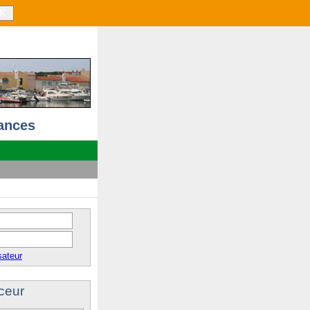
K
ances
sateur
ceur