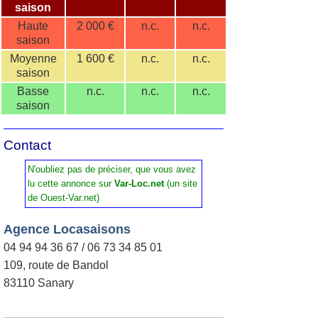
saison
Haute
2 000 €
n.c.
n.c.
saison
Moyenne
1 600 €
n.c.
n.c.
saison
Basse
n.c.
n.c.
n.c.
saison
Contact
N'oubliez pas de préciser, que vous avez
lu cette annonce sur
Var-Loc.net
(un site
de Ouest-Var.net)
Agence Locasaisons
04 94 94 36 67 / 06 73 34 85 01
109, route de Bandol
83110 Sanary