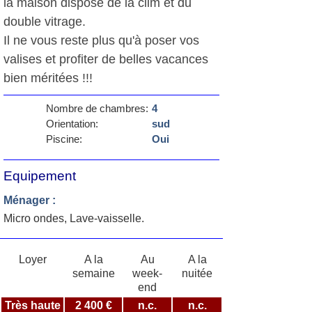
la maison dispose de la clim et du
double vitrage.
Il ne vous reste plus qu'à poser vos
valises et profiter de belles vacances
bien méritées !!!
Nombre de chambres:
4
Orientation:
sud
Piscine:
Oui
Equipement
Ménager :
Micro ondes, Lave-vaisselle.
Loyer
A la
Au
A la
semaine
week-
nuitée
end
Très haute
2 400 €
n.c.
n.c.