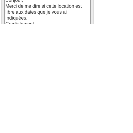
Saisissez le code ci-dessus
Envoyer
*
: Les champs marqués d'une asterixe
sont obligatoire.