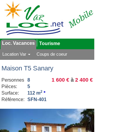
Loc. Vacances
Tourisme
Location Var
Coups de coeur
Maison T5 Sanary
1 600 €
à
2 400 €
Personnes
8
Pièces:
5
2
Surface:
112 m
*
Référence:
SFN-401