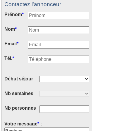
Contactez l'annonceur
Prénom
*
Nom
*
Email
*
Tél.
*
Début séjour
Nb semaines
Nb personnes
Votre message
*
: