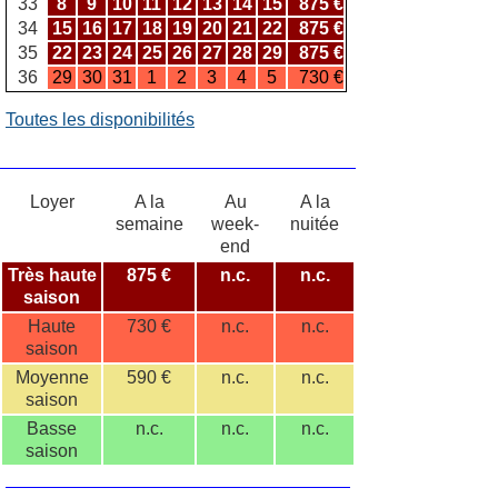
33
8
9
10
11
12
13
14
15
875 €
34
15
16
17
18
19
20
21
22
875 €
35
22
23
24
25
26
27
28
29
875 €
36
29
30
31
1
2
3
4
5
730 €
Toutes les disponibilités
Loyer
A la
Au
A la
semaine
week-
nuitée
end
Très haute
875 €
n.c.
n.c.
saison
Haute
730 €
n.c.
n.c.
saison
Moyenne
590 €
n.c.
n.c.
saison
Basse
n.c.
n.c.
n.c.
saison