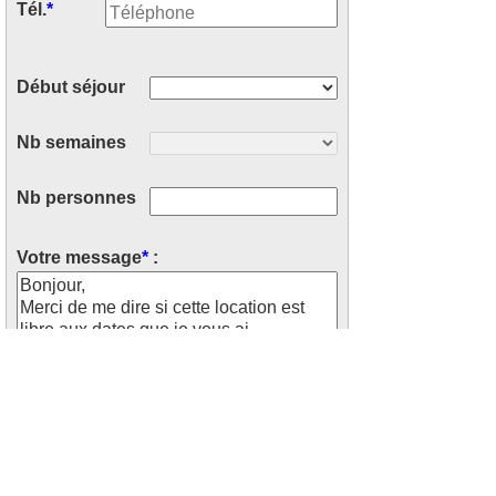
Tél.
*
Début séjour
Nb semaines
Nb personnes
Votre message
*
: