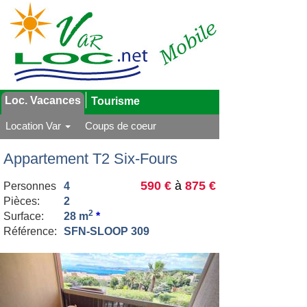
Loc. Vacances
Tourisme
Location Var
Coups de coeur
Appartement T2 Six-Fours
590 €
à
875 €
Personnes
4
Pièces:
2
2
Surface:
28 m
*
Référence:
SFN-SLOOP 309