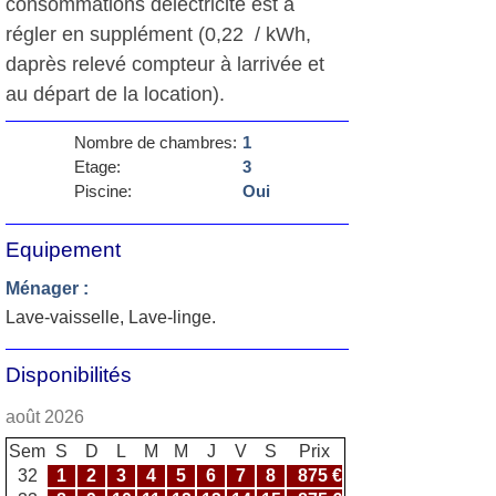
consommations délectricité est à
régler en supplément (0,22  / kWh,
daprès relevé compteur à larrivée et
au départ de la location).
Nombre de chambres:
1
Etage:
3
Piscine:
Oui
Equipement
Ménager :
Lave-vaisselle, Lave-linge.
Disponibilités
août 2026
Sem
S
D
L
M
M
J
V
S
Prix
32
1
2
3
4
5
6
7
8
875 €